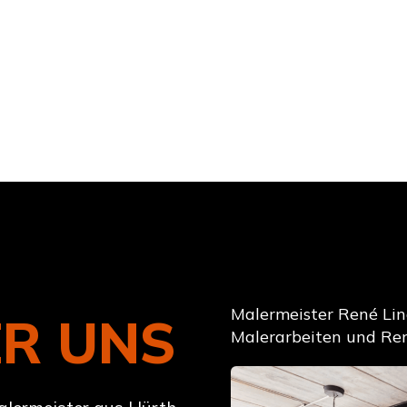
Malermeister René Lind
R UNS
Malerarbeiten und Re