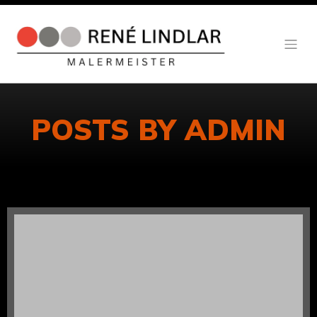
POSTS BY
ADMIN