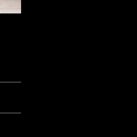
liqua. Ut
ure dolor
roident,
Next