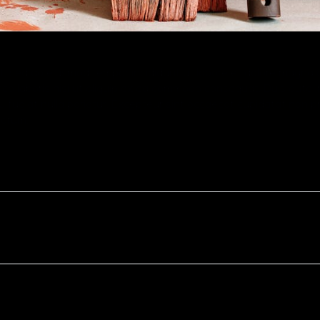
it, sed do eiusmod tempor incididunt ut labore et dolore magna a
co laboris nisi ut aliquip ex ea commodo consequat. Duis aute ir
eu fugiat nulla pariatur. Excepteur sint occaecat cupidatat non p
borum.