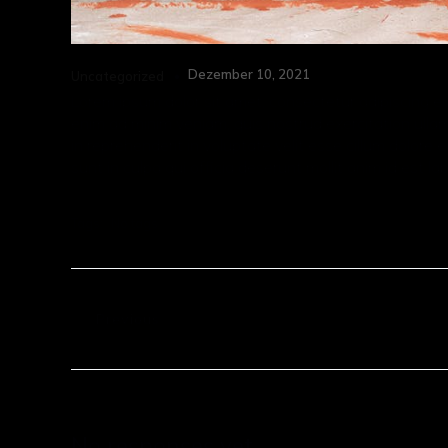
Dezember 10, 2021
Uncategorized
Lorem ipsum dolor sit amet, consectetur adipiscing el
enim ad minim veniam, quis nostrud exercitation ullam
in reprehenderit in voluptate velit esse cillum dolore 
sunt in culpa qui officia deserunt mollit anim id est la
Tags:
No tags
Previous
No responses yet